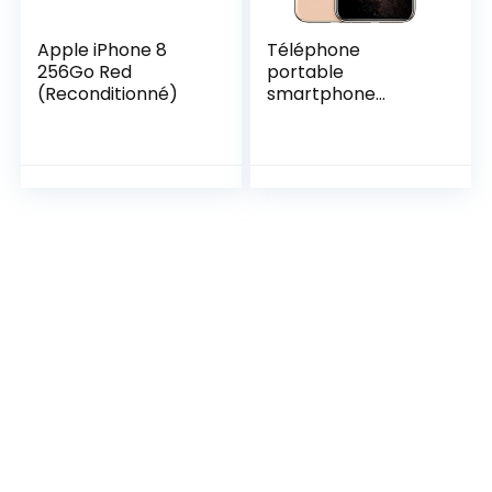
Apple iPhone 8
Téléphone
256Go Red
portable
(Reconditionné)
smartphone
reware Apple
iPhone 11 Pro 256
Go Gold 5,8 pouces
– Reconditionné –
Refurbish – Grade
A +